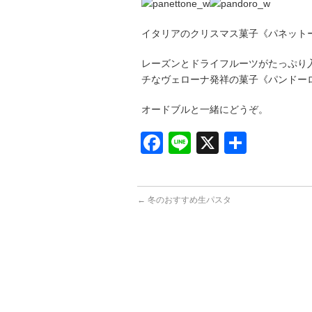
イタリアのクリスマス菓子《パネット
レーズンとドライフルーツがたっぷり
チなヴェローナ発祥の菓子《パンドー
オードブルと一緒にどうぞ。
Facebook
Line
X
共
有
←
冬のおすすめ生パスタ