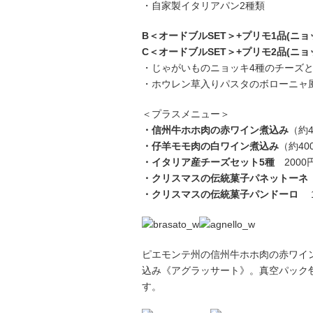
・自家製イタリアパン2種類
B＜オードブルSET＞+プリモ1品(ニョッ
C＜オードブルSET＞+プリモ2品(ニョ
・じゃがいものニョッキ4種のチーズと
・ホウレン草入りパスタのボローニャ風
＜プラスメニュー＞
・信州牛ホホ肉の赤ワイン煮込み
（約4
・仔羊モモ肉の白ワイン煮込み
（約40
・イタリア産チーズセット5種
2000
・クリスマスの伝統菓子パネットーネ
・クリスマスの伝統菓子パンドーロ
1
ピエモンテ州の信州牛ホホ肉の赤ワイ
込み《アグラッサート》。真空パック
す。