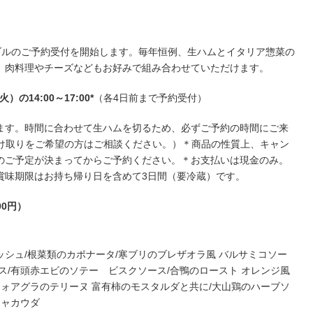
ブルのご予約受付を開始します。毎年恒例、生ハムとイタリア惣菜の
、肉料理やチーズなどもお好みで組み合わせていただけます。
）の14:00～17:00*
（各4日前まで予約受付）
ます。時間に合わせて生ハムを切るため、必ずご予約の時間にご来
降の受け取りをご希望の方はご相談ください。）＊商品の性質上、キャン
のご予定が決まってからご予約ください。＊お支払いは現金のみ。
賞味期限はお持ち帰り日を含めて3日間（要冷蔵）です。
00円）
シュ/根菜類のカポナータ/寒ブリのブレザオラ風 バルサミコソー
ス/有頭赤エビのソテー ビスクソース/合鴨のロースト オレンジ風
フォアグラのテリーヌ 富有柿のモスタルダと共に/大山鶏のハーブソ
ニャカウダ