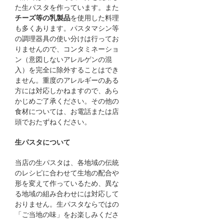
た生パスタを作っています。また
チーズ等の乳製品
を使用した料理
も多くあります。パスタマシン等
の調理器具の使い分けは行ってお
りませんので、コンタミネーショ
ン（意図しないアレルゲンの混
入）を完全に除外することはでき
ません。重度のアレルギーのある
方には対応しかねますので、あら
かじめご了承ください。その他の
食材については、お電話または店
頭でおたずねください。
生パスタについて
当店の生パスタは、各地域の伝統
のレシピに合わせて生地の配合や
形を変えて作っているため、異な
る地域の組み合わせには対応して
おりません。生パスタならではの
「ご当地の味」をお楽しみくださ