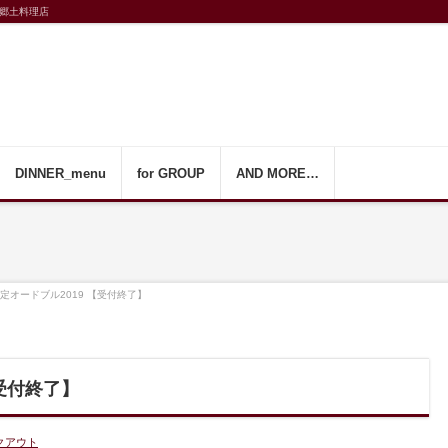
郷土料理店
DINNER_menu
for GROUP
AND MORE…
定オードブル2019 【受付終了】
【受付終了】
クアウト