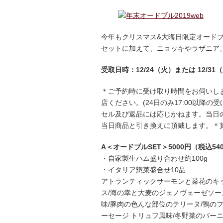
今年もクリスマス&大晦日限定オード
セットに加えて、ニョッキやラザニア
受取日時：12/24（火）または 12/31（火
＊ご予約時に受け取り時間をお伺いし
店ください。(24日のみ17:00以
セル及び返品には応じかねます。当日
当日商品と引き換えに頂戴します。＊
A＜オードブルSET＞5000円（税込54
・自家製生ハム盛り合わせ約100g
・イタリア惣菜盛合せ10品
アトランティックサーモンと菜花のキッ
ス/海の幸と大麦のジェノヴェーゼソー
味/豚肉の色んな部位のテリーヌ/鴨の
ーセージ トリュフ風味/冬野菜のバー