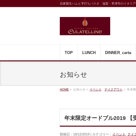
自家製生ハムと手打ちパスタ 滋賀・草津市のイタリア
TOP
LUNCH
DINNER_carta
お知らせ
HOME
»
お知らせ »
イベント
,
テイクアウト
»
年末限
年末限定オードブル2019 
投稿日：16/12/2019 | カテゴリー：
イベント
,
テイ