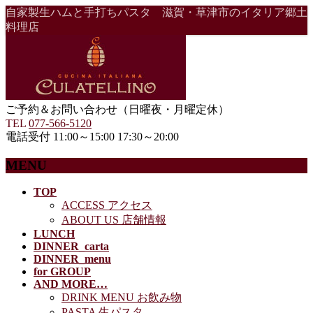
自家製生ハムと手打ちパスタ 滋賀・草津市のイタリア郷土
料理店
ご予約＆お問い合わせ（日曜夜・月曜定休）
TEL
077-566-5120
電話受付 11:00～15:00 17:30～20:00
MENU
メ
TOP
ACCESS アクセス
ニ
ABOUT US 店舗情報
ュ
LUNCH
ー
DINNER_carta
を
DINNER_menu
飛
for GROUP
ば
AND MORE…
す
DRINK MENU お飲み物
PASTA 生パスタ