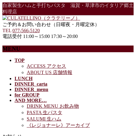
自家製生ハムと手打ちパスタ 滋賀・草津市のイタリア郷土
料理店
ご予約＆お問い合わせ（日曜夜・月曜定休）
TEL
077-566-5120
電話受付 11:00～15:00 17:30～20:00
MENU
メ
TOP
ACCESS アクセス
ニ
ABOUT US 店舗情報
ュ
LUNCH
ー
DINNER_carta
を
DINNER_menu
飛
for GROUP
ば
AND MORE…
す
DRINK MENU お飲み物
PASTA 生パスタ
SALUMI 生ハム
《レジョナーレ》アーカイブ