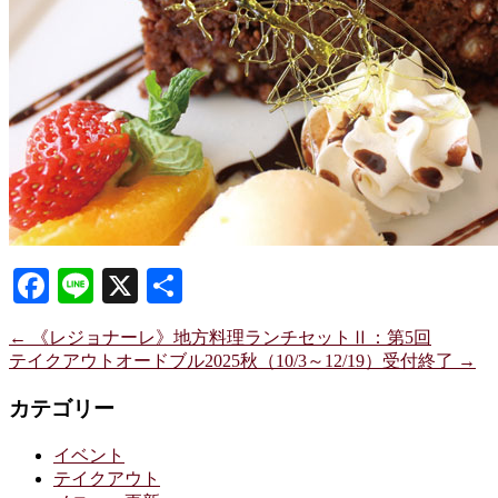
Facebook
Line
X
共
有
←
《レジョナーレ》地方料理ランチセットⅡ：第5回
テイクアウトオードブル2025秋（10/3～12/19）受付終了
→
カテゴリー
イベント
テイクアウト