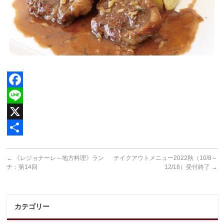
Facebook
Line
X
共
←
《レジョナーレ～地方料理》ラン
テイクアウトメニュー2022秋（10/8～
有
チ：第14回
12/18）受付終了
→
カテゴリー