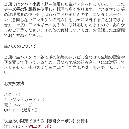
当店では
ソバ・小麦・卵
を使用した生パスタを作っています。また
チーズ等の乳製品
を使用した料理も多くあります。パスタマシン等
の調理器具の使い分けは行っておりませんので、コンタミネーショ
ン（意図しないアレルゲンの混入）を完全に除外することはできま
せん。重度のアレルギーのある方には対応しかねますので、あらか
じめご了承ください。その他の食材については、お電話または店頭
でおたずねください。
生パスタについて
当店の生パスタは、各地域の伝統のレシピに合わせて生地の配合や
形を変えて作っているため、異なる地域の組み合わせには対応して
おりません。生パスタならではの「ご当地の味」をお楽しみくださ
い。
お支払方法
現金：〇
クレジットカード：〇
電子マネー：〇
QRコード決済：〇
現金払い限定で使える
【割引クーポン】
発行中
詳しくは
＞＞WEBクーポン