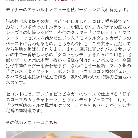
ディナーのアラカルトメニューを秋バージョンに入れ替えます。
詰め物パスタ好きの方、お待たせしました。コロナ禍を経て３年
ぶりに「カボチャのトルテッリ」が復活です。カボチャの産地マ
ントヴァの伝統レシピで、杏仁のクッキー「アマレット」とマス
タードエッセンスを効かせたジャム「モスタルダ」をカボチャの
ペーストに合わせるもの。もちろん今回も、ご注文をいただいて
から生地を延ばして作ります。また、店頭に置いたパスタサンプ
ルの中で一番珍しい形の「クロッセッティ」を久々にご用意。北
部リグーリア州の木型で抜いて模様を付けた丸いパスタで、今回
は仔牛肉のラグーを合わせます。さらにもう一種類、マルケ州の
「クレス・タィヤット」。ポレンタ（トウモロコシ粉のピュレ）
をパスタ生地に練り込んで作る、素朴な味わいが特徴のご当地パ
スタです。
セコンドには、アンチョビとビネガーのソースで仕上げる「仔羊
のローマ風カッチャトーラ」とヴェルモットソースで仕上げた
「ウサギ肉のマルケ風ポルケッタ」。どちらもワインがすすむ大
定番の肉料理です。
その他のメニューは
こちら