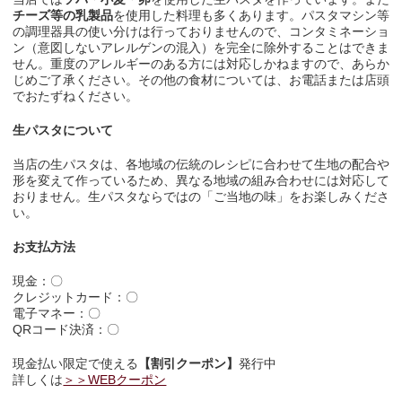
チーズ等の乳製品
を使用した料理も多くあります。パスタマシン等
の調理器具の使い分けは行っておりませんので、コンタミネーショ
ン（意図しないアレルゲンの混入）を完全に除外することはできま
せん。重度のアレルギーのある方には対応しかねますので、あらか
じめご了承ください。その他の食材については、お電話または店頭
でおたずねください。
生パスタについて
当店の生パスタは、各地域の伝統のレシピに合わせて生地の配合や
形を変えて作っているため、異なる地域の組み合わせには対応して
おりません。生パスタならではの「ご当地の味」をお楽しみくださ
い。
お支払方法
現金：〇
クレジットカード：〇
電子マネー：〇
QRコード決済：〇
現金払い限定で使える
【割引クーポン】
発行中
詳しくは
＞＞WEBクーポン