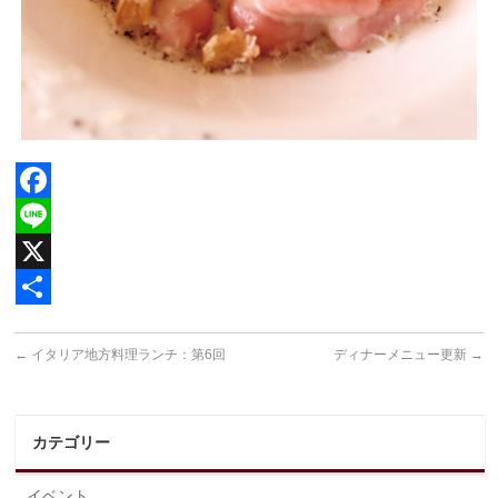
Facebook
Line
X
共
←
イタリア地方料理ランチ：第6回
ディナーメニュー更新
→
有
カテゴリー
イベント