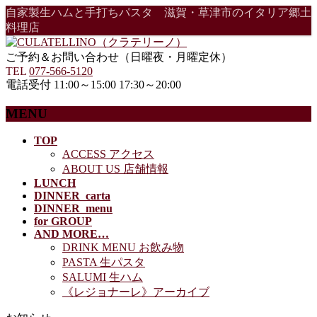
自家製生ハムと手打ちパスタ 滋賀・草津市のイタリア郷土
料理店
ご予約＆お問い合わせ（日曜夜・月曜定休）
TEL
077-566-5120
電話受付 11:00～15:00 17:30～20:00
MENU
メ
TOP
ACCESS アクセス
ニ
ABOUT US 店舗情報
ュ
LUNCH
ー
DINNER_carta
を
DINNER_menu
飛
for GROUP
ば
AND MORE…
す
DRINK MENU お飲み物
PASTA 生パスタ
SALUMI 生ハム
《レジョナーレ》アーカイブ