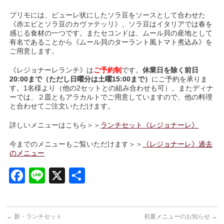
プリモには、ピューレ状にしたソラ豆をソースとして合わせた
《赤エビとソラ豆のカヴァテッリ》、ソラ豆はイタリアでは春を
感じる食材の一つです。またセコンドは、ムール貝の産地として
有名であることから《ムール貝のターラント風トマト煮込み》を
ご用意します。
《レジョナーレランチ》は
ご予約制
です。
休業日を除く前日
20:00まで（ただし日曜分は土曜15:00まで）
にご予約を承りま
す。1名様より（他の2セットとの組み合わせも可）。またディナ
ーでは、２皿ともアラカルトでご用意していますので、他の料理
と合わせてご注文いただけます。
詳しいメニューはこちら＞＞
ランチセット《レジョナーレ》
今までのメニューもご覧いただけます＞＞
《レジョナーレ》過去
のメニュー
Facebook
Line
X
共
有
←
新・ランチセット
初夏メニューのお知らせ
→