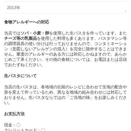
2013年
食物アレルギーへの対応
当店では
ソバ・小麦・卵
を使用した生パスタを作っています。また
チーズ等の乳製品
を使用した料理も多くあります。パスタマシン等
の調理器具の使い分けは行っておりませんので、コンタミネーショ
ン（意図しないアレルゲンの混入）を完全に除外することはできま
せん。重度のアレルギーのある方には対応しかねますので、あらか
じめご了承ください。その他の食材については、お電話または店頭
でおたずねください。
生パスタについて
当店の生パスタは、各地域の伝統のレシピに合わせて生地の配合や
形を変えて作っているため、異なる地域の組み合わせには対応して
おりません。生パスタならではの「ご当地の味」をお楽しみくださ
い。
お支払方法
現金：〇
クレジットカード：〇