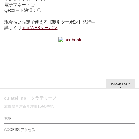
電子マネー：〇
QRコード決済：〇
現金払い限定で使える
【割引クーポン】
発行中
詳しくは
＞＞WEBクーポン
PAGETOP
culatellino クラテリーノ
滋賀県草津市草津町1660番地
TOP
ACCESS アクセス