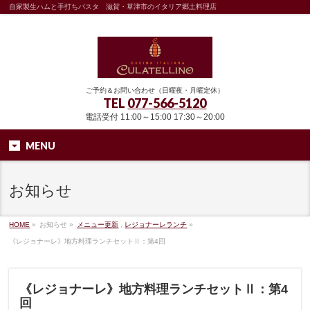
自家製生ハムと手打ちパスタ 滋賀・草津市のイタリア郷土料理店
ご予約＆お問い合わせ（日曜夜・月曜定休）
TEL
077-566-5120
電話受付 11:00～15:00 17:30～20:00
MENU
お知らせ
HOME
»
お知らせ »
メニュー更新
,
レジョナーレランチ
»
《レジョナーレ》地方料理ランチセットⅡ：第4回
《レジョナーレ》地方料理ランチセットⅡ：第4
回