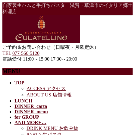
自家製生ハムと手打ちパスタ 滋賀・草津市のイタリア郷土
料理店
ご予約＆お問い合わせ（日曜夜・月曜定休）
TEL
077-566-5120
電話受付 11:00～15:00 17:30～20:00
MENU
メ
TOP
ACCESS アクセス
ニ
ABOUT US 店舗情報
ュ
LUNCH
ー
DINNER_carta
を
DINNER_menu
飛
for GROUP
ば
AND MORE…
す
DRINK MENU お飲み物
PASTA 生パスタ