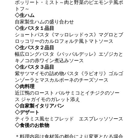
ボッリート・ミスト～肉と野菜のピエモンテ風ポ
トフ～
◇生ハム
自家製生ハムの盛り合わせ
◇生パスタ１品目
ショートパスタ《マッロレッドゥス》マグロとブ
ロッコリーのカルロフォルテ風トマトソース
◇生パスタ２品目
幅広ロングパスタ《パッパルデッレ》エゾジカと
キノコの赤ワイン煮込みソース
◇生パスタ３品目
紫サツマイモの詰め物パスタ《ラビオリ》ゴルゴ
ンゾーラとマスカルポーネのチーズソース
◇肉料理
近江鴨のロースト バルサミコとイチジクのソー
ス ジャガイモのガレット添え
◇自家製イタリアパン
◇デザート
ティラミス風セミフレッド エスプレッソソース
◇食後のお飲物
＊料理内容は食材等の都合により変更となる場合