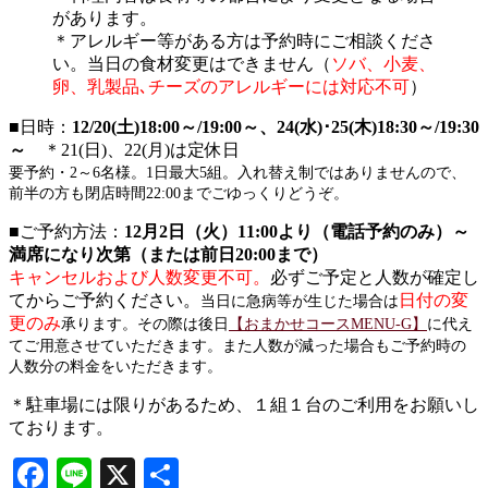
があります。
＊アレルギー等がある方は予約時にご相談くださ
い。当日の食材変更はできません（
ソバ、小麦、
卵、乳製品､チーズのアレルギーには対応不可
）
■日時：
12/20(土)18:00～/19:00～、24(水)･25(木)18:30～/19:30
～
＊21(日)、22(月)は定休日
要予約・2～6名様。1日
最大5組。
入れ替え制ではありませんので、
前半の方も閉店時間22:00までごゆっくりどうぞ。
■ご予約方法：
12月2日（火）11:00より（
電話予約のみ）～
満席になり次第（または前日20:00まで）
キャンセルおよび人数変更不可。
必ずご予定と人数が確定し
てからご予約ください。
日付の変
当日に急病等が生じた場合は
更のみ
承ります。その際は後日
【おまかせコースMENU-G】
に代え
てご用意させていただきます。また
人数が減った場合もご予約時の
人数分の料金をいただきます。
＊駐車場には限りがあるため、１組１台のご利用をお願いし
ております。
Facebook
Line
X
共