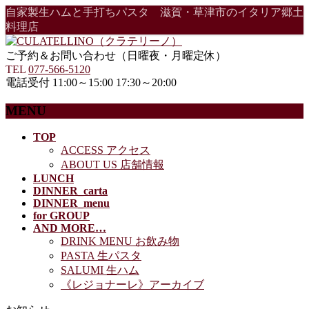
自家製生ハムと手打ちパスタ 滋賀・草津市のイタリア郷土
料理店
ご予約＆お問い合わせ（日曜夜・月曜定休）
TEL
077-566-5120
電話受付 11:00～15:00 17:30～20:00
MENU
メ
TOP
ACCESS アクセス
ニ
ABOUT US 店舗情報
ュ
LUNCH
ー
DINNER_carta
を
DINNER_menu
飛
for GROUP
ば
AND MORE…
す
DRINK MENU お飲み物
PASTA 生パスタ
SALUMI 生ハム
《レジョナーレ》アーカイブ