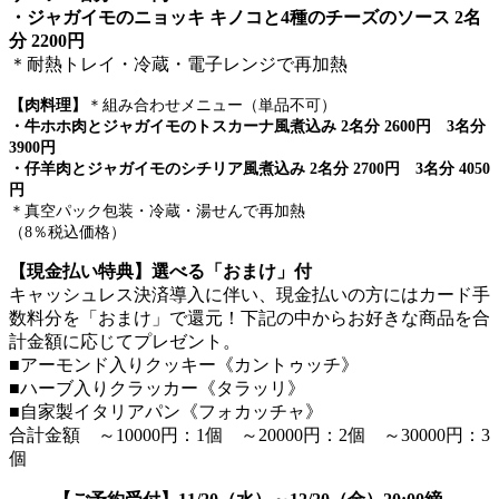
・ジャガイモのニョッキ キノコと4種のチーズのソース 2名
分 2200円
＊耐熱トレイ・冷蔵・電子レンジで再加熱
【肉料理】
＊組み合わせメニュー（単品不可）
・牛ホホ肉とジャガイモのトスカーナ風煮込み 2名分 2600円
3名分
3900円
・仔羊肉とジャガイモのシチリア風煮込み 2名分 2700円 3名分 4050
円
＊真空パック包装・冷蔵・湯せんで再加熱
（8％税込価格）
【現金払い特典】選べる「おまけ」付
キャッシュレス決済導入に伴い、現金払いの方にはカード手
数料分を「おまけ」で還元！下記の中からお好きな商品を合
計金額に応じてプレゼント。
■アーモンド入りクッキー《カントゥッチ》
■ハーブ入りクラッカー《タラッリ》
■自家製イタリアパン《フォカッチャ》
合計金額 ～10000円：1個 ～20000円：2個 ～30000円：3
個