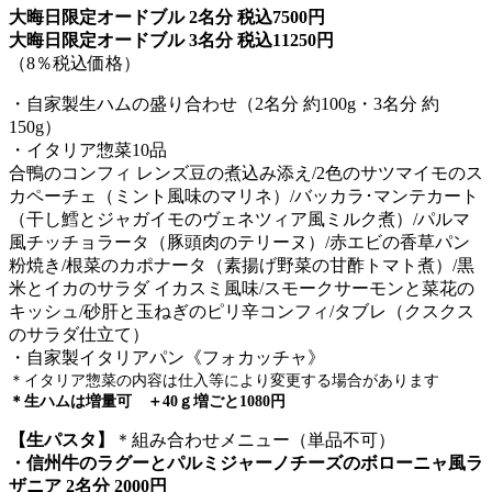
大晦日限定オードブル 2名分 税込7500円
大晦日限定オードブル 3名分 税込11250円
（8％税込価格）
・自家製生ハムの盛り合わせ（2名分 約100g・3名分 約
150g）
・イタリア惣菜10品
合鴨のコンフィ レンズ豆の煮込み添え/2色のサツマイモのス
カペーチェ（ミント風味のマリネ）/バッカラ･マンテカート
（干し鱈とジャガイモのヴェネツィア風ミルク煮）/パルマ
風チッチョラータ（豚頭肉のテリーヌ）/赤エビの香草パン
粉焼き/根菜のカポナータ（素揚げ野菜の甘酢トマト煮）/黒
米とイカのサラダ イカスミ風味/スモークサーモンと菜花の
キッシュ/砂肝と玉ねぎのピリ辛コンフィ/タブレ（クスクス
のサラダ仕立て）
・自家製イタリアパン《フォカッチャ》
＊イタリア惣菜の内容は仕入等により変更する場合があります
＊生ハムは増量可 ＋40ｇ増ごと1080円
【生パスタ】
＊組み合わせメニュー（単品不可）
・信州牛のラグーとパルミジャーノチーズのボローニャ風ラ
ザニア 2名分 2000円