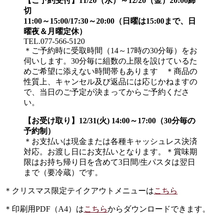
【ご予約受付】11/20（水）～12/20（金）20:00締
切
11:00～15:00/17:30～20:00（日曜は15:00まで、日
曜夜＆月曜定休）
TEL.077-566-5120
＊ご予約時に受取時間（14～17時の30分毎）をお
伺いします。30分毎に組数の上限を設けているた
めご希望に添えない時間帯もあります ＊商品の
性質上、キャンセル及び返品には応じかねますの
で、当日のご予定が決まってからご予約くださ
い。
【お受け取り】12/31(火) 14:00～17:00（30分毎の
予約制）
＊お支払いは現金または各種キャッシュレス決済
対応。お渡し日にお支払いとなります。＊賞味期
限はお持ち帰り日を含めて3日間/生パスタは翌日
まで（要冷蔵）です。
＊クリスマス限定テイクアウトメニューは
こちら
＊印刷用PDF（A4）は
こちら
からダウンロードできます。