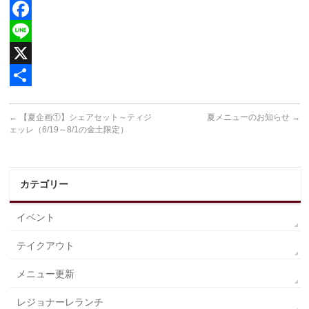
Facebook
Line
X
共
←
【夏企画①】シェアセット～ティジ
夏メニューのお知らせ
→
有
ェッレ（6/19～8/1の金土限定）
カテゴリー
イベント
テイクアウト
メニュー更新
レジョナーレランチ