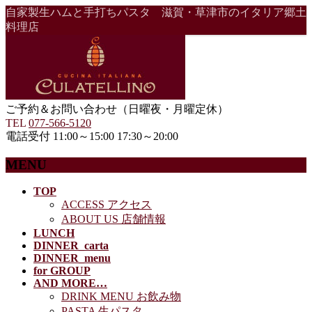
自家製生ハムと手打ちパスタ 滋賀・草津市のイタリア郷土
料理店
ご予約＆お問い合わせ（日曜夜・月曜定休）
TEL
077-566-5120
電話受付 11:00～15:00 17:30～20:00
MENU
メ
TOP
ACCESS アクセス
ニ
ABOUT US 店舗情報
ュ
LUNCH
ー
DINNER_carta
を
DINNER_menu
飛
for GROUP
ば
AND MORE…
す
DRINK MENU お飲み物
PASTA 生パスタ