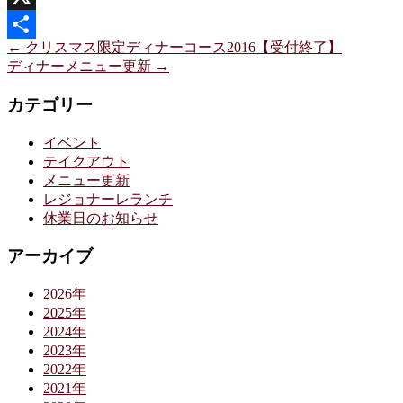
X
←
クリスマス限定ディナーコース2016【受付終了】
共
ディナーメニュー更新
→
有
カテゴリー
イベント
テイクアウト
メニュー更新
レジョナーレランチ
休業日のお知らせ
アーカイブ
2026年
2025年
2024年
2023年
2022年
2021年