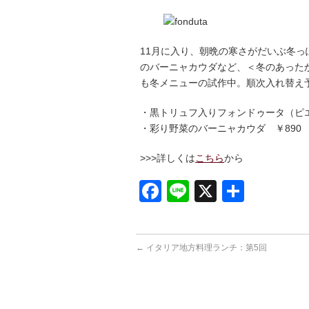
11月に入り、朝晩の寒さがだいぶ冬
のバーニャカウダなど、＜冬のあった
も冬メニューの試作中。順次入れ替え
・黒トリュフ入りフォンドゥータ（ピエ
・彩り野菜のバーニャカウダ ￥890
>>>詳しくは
こちら
から
Facebook
Line
X
共
有
←
イタリア地方料理ランチ：第5回