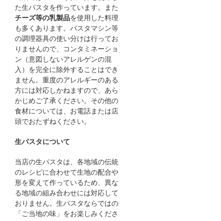
た生パスタを作っています。また
チーズ等の乳製品
を使用した料理
も多くあります。パスタマシン等
の調理器具の使い分けは行ってお
りませんので、コンタミネーショ
ン（意図しないアレルゲンの混
入）を完全に除外することはでき
ません。重度のアレルギーのある
方には対応しかねますので、あら
かじめご了承ください。その他の
食材については、お電話または店
頭でおたずねください。
生パスタについて
当店の生パスタは、各地域の伝統
のレシピに合わせて生地の配合や
形を変えて作っているため、異な
る地域の組み合わせには対応して
おりません。生パスタならではの
「ご当地の味」をお楽しみくださ