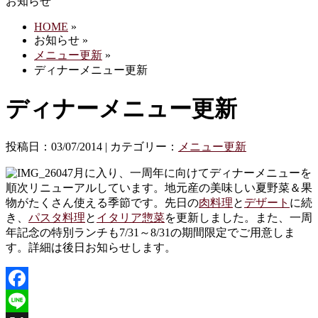
お知らせ
HOME
»
お知らせ »
メニュー更新
»
ディナーメニュー更新
ディナーメニュー更新
投稿日：03/07/2014 | カテゴリー：
メニュー更新
7月に入り、一周年に向けてディナーメニューを
順次リニューアルしています。地元産の美味しい夏野菜＆果
物がたくさん使える季節です。先日の
肉料理
と
デザート
に続
き、
パスタ料理
と
イタリア惣菜
を更新しました。また、一周
年記念の特別ランチも7/31～8/31の期間限定でご用意しま
す。詳細は後日お知らせします。
Facebook