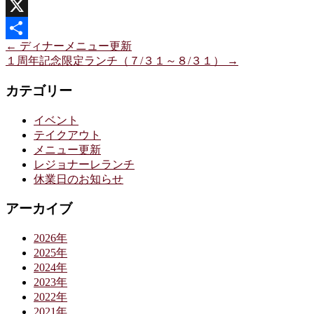
Line
X
←
ディナーメニュー更新
共
１周年記念限定ランチ（７/３１～８/３１）
→
有
カテゴリー
イベント
テイクアウト
メニュー更新
レジョナーレランチ
休業日のお知らせ
アーカイブ
2026年
2025年
2024年
2023年
2022年
2021年