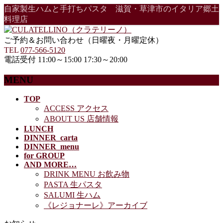
自家製生ハムと手打ちパスタ 滋賀・草津市のイタリア郷土
料理店
ご予約＆お問い合わせ（日曜夜・月曜定休）
TEL
077-566-5120
電話受付 11:00～15:00 17:30～20:00
MENU
メ
TOP
ACCESS アクセス
ニ
ABOUT US 店舗情報
ュ
LUNCH
ー
DINNER_carta
を
DINNER_menu
飛
for GROUP
ば
AND MORE…
す
DRINK MENU お飲み物
PASTA 生パスタ
SALUMI 生ハム
《レジョナーレ》アーカイブ