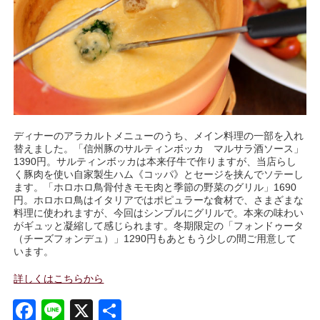
ディナーのアラカルトメニューのうち、メイン料理の一部を入れ
替えました。「信州豚のサルティンボッカ マルサラ酒ソース」
1390円。サルティンボッカは本来仔牛で作りますが、当店らし
く豚肉を使い自家製生ハム《コッパ》とセージを挟んでソテーし
ます。「ホロホロ鳥骨付きモモ肉と季節の野菜のグリル」1690
円。ホロホロ鳥はイタリアではポピュラーな食材で、さまざまな
料理に使われますが、今回はシンプルにグリルで。本来の味わい
がギュッと凝縮して感じられます。冬期限定の「フォンドゥータ
（チーズフォンデュ）」1290円もあともう少しの間ご用意して
います。
詳しくはこちらから
Facebook
Line
X
共