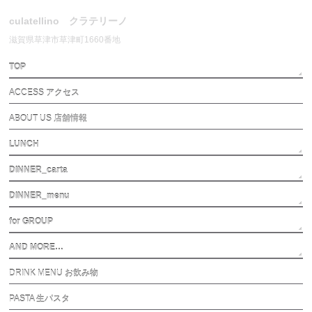
culatellino クラテリーノ
滋賀県草津市草津町1660番地
TOP
ACCESS アクセス
ABOUT US 店舗情報
LUNCH
DINNER_carta
DINNER_menu
for GROUP
AND MORE…
DRINK MENU お飲み物
PASTA 生パスタ