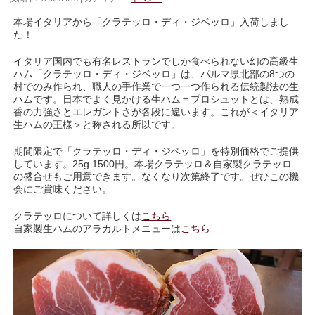
本場イタリアから「クラテッロ・ディ・ジベッロ」入荷しまし
た！
イタリア国内でも有名レストランでしか食べられない幻の高級生
ハム「クラテッロ・ディ・ジベッロ」は、
パルマ県北部の8つの
村でのみ作られ、
職人の手作業で一つ一つ作られる伝統製法の生
ハムです。日本でよく見かける生ハム＝プロシュットとは、
熟成
香の力強さとエレガントさが各段に違います。これが＜イタリア
生ハムの王様＞と称される所以です。
期間限定で「クラテッロ・ディ・ジベッロ」を特別価格でご提供
しています。25g 1500円。本場クラテッロ＆自家製クラテッロ
の盛合せもご用意できます。なくなり次第終了です。ぜひこの機
会にご賞味ください。
クラテッロについて詳しくは
こちら
自家製生ハムのアラカルトメニューは
こちら