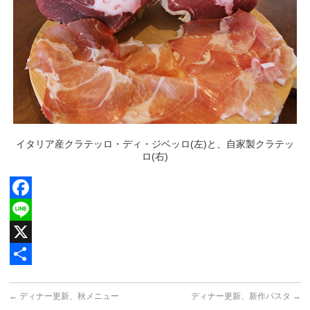
イタリア産クラテッロ・ディ・ジベッロ(左)と、自家製クラテッ
ロ(右)
Facebook
Line
X
共
←
ディナー更新、秋メニュー
ディナー更新、新作パスタ
→
有