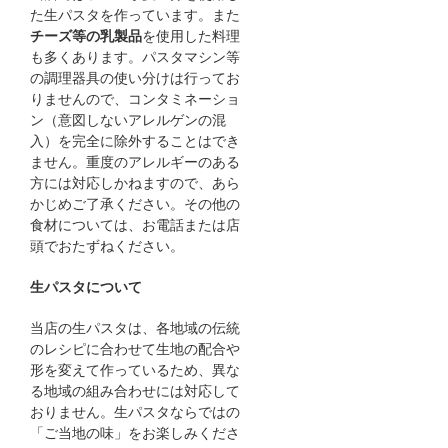
た生パスタを作っています。また
チーズ等の乳製品
を使用した料理
も多くあります。パスタマシン等
の調理器具の使い分けは行ってお
りませんので、コンタミネーショ
ン（意図しないアレルゲンの混
入）を完全に除外することはでき
ません。重度のアレルギーのある
方には対応しかねますので、あら
かじめご了承ください。その他の
食材については、お電話または店
頭でおたずねください。
生パスタについて
当店の生パスタは、各地域の伝統
のレシピに合わせて生地の配合や
形を変えて作っているため、異な
る地域の組み合わせには対応して
おりません。生パスタならではの
「ご当地の味」をお楽しみくださ