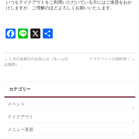
いつもテイクアウトをご利用いただいている方にはご迷惑をおか
けしますが、ご理解のほどよろしくお願いいたします。
Facebook
Line
X
共
有
←
１月の休業日のお知らせ（生ハム仕
クラテリーノの肉料理！
→
込期間）
カテゴリー
イベント
テイクアウト
メニュー更新