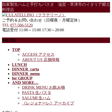
自家製生ハムと手打ちパスタ 滋賀・草津市のイタリア郷土
料理店
ご予約＆お問い合わせ（日曜夜・月曜定休）
TEL
077-566-5120
電話受付 11:00～15:00 17:30～20:00
MENU
メ
TOP
ACCESS アクセス
ニ
ABOUT US 店舗情報
ュ
LUNCH
ー
DINNER_carta
を
DINNER_menu
飛
for GROUP
ば
AND MORE…
す
DRINK MENU お飲み物
PASTA 生パスタ
SALUMI 生ハム
《レジョナーレ》アーカイブ