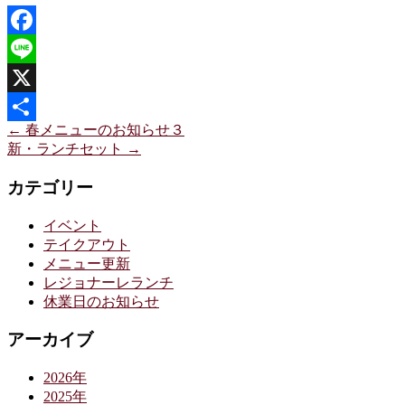
Facebook
Line
X
←
春メニューのお知らせ３
共
新・ランチセット
→
有
カテゴリー
イベント
テイクアウト
メニュー更新
レジョナーレランチ
休業日のお知らせ
アーカイブ
2026年
2025年